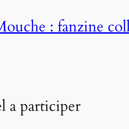
ouche : fanzine colle
l a participer