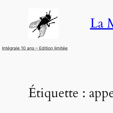
Aller
au
La M
contenu
Intégrale 10 ans – Edition limitée
Étiquette :
appe