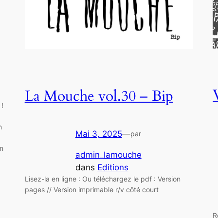
La Mouche vol.30 – Bip
 !
n
Mai 3, 2025
—
par
on
admin_lamouche
dans
Editions
Lisez-la en ligne : Ou téléchargez le pdf : Version
pages // Version imprimable r/v côté court
R