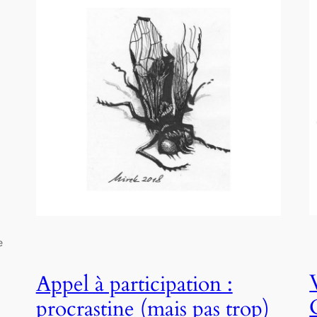
e
Appel à participation :
procrastine (mais pas trop)