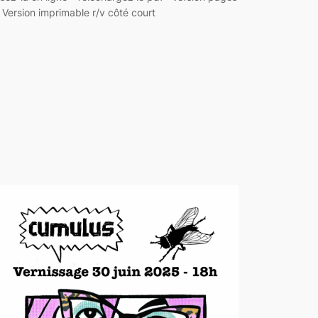
/ Version imprimable r/v côté court