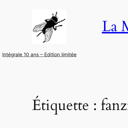
Aller
au
La M
contenu
Intégrale 10 ans – Edition limitée
Étiquette :
fanz