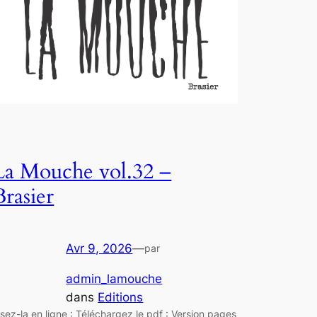
La Mouche vol.32 –
Brasier
Avr 9, 2026
—
par
admin_lamouche
dans
Editions
isez-la en ligne : Téléchargez le pdf : Version pages